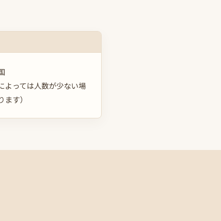
国
によっては人数が少ない場
ります）