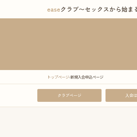
ease
クラブ
〜セックスから始ま
トップページ
›
新規入会申込ページ
クラブページ
入会